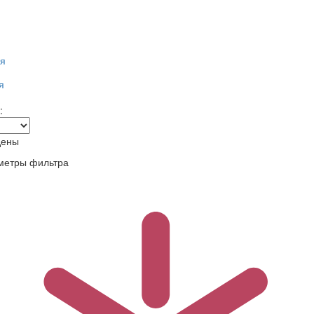
я
я
:
дены
метры фильтра